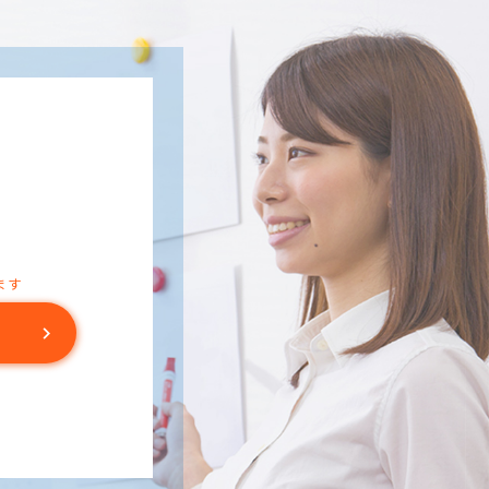
ます
chevron_right