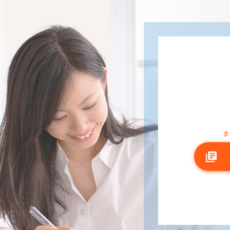
ま
library_books