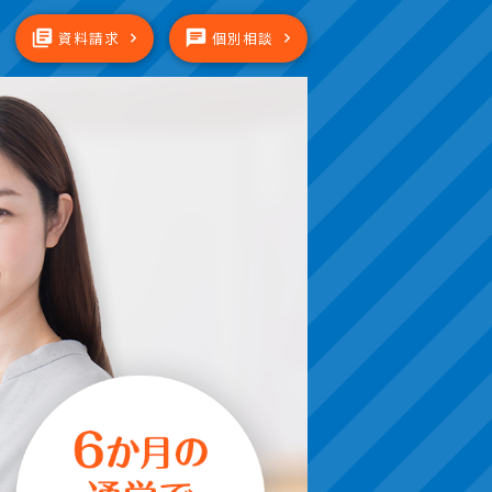
library_books
chat
資料請求
個別相談
chevron_right
chevron_right