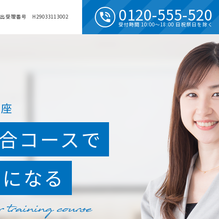
0120-555-520
phone_in_talk
受理番号 H29033113002
受付時間 10:00～18:00 日祝祭日を除く
講座
総合コースで
師になる