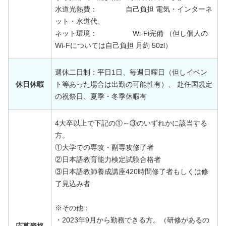
水道光熱費： 自己負担 電気・インターネ
ット・水道代、
ネット環境： Wi-Fi完備 （但し個人の
Wi-Fについては自己負担 月約 50zl）
週休二日制：平日1日、毎週日曜日（但しイベン
休日休暇
ト等あった場合は出勤の可能性有）、 赴任国規定
の祝祭日、夏季・冬季休暇有
4大卒以上で下記の①～③のいずれかに該当する
方。
①大学での専攻・副専攻修了者
②日本語教育能力検定試験合格者
③日本語教師養成講座420時間修了者もしくは修
了見込み者
※その他：
・2023年9月から勤務できる方。（研修があるの