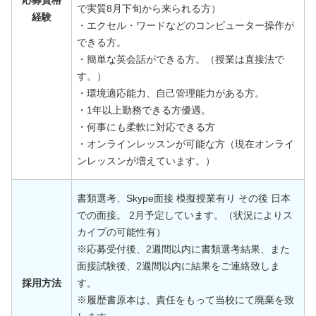
応募資格
で実質8月下旬から来られる方）
経験
・エクセル・ワードなどのコンピューター操作が
できる方。
・簡単な英会話ができる方。（授業は直接法で
す。）
・環境適応能力、自己管理能力がある方。
・1年以上勤務できる方優遇。
・何事にも柔軟に対応できる方
・オンラインレッスンが可能な方（現在オンライ
ンレッスンが増えています。）
書類選考、Skype面接 模擬授業有り その後 日本
での面接。 2月予定しています。（状況によりス
カイプの可能性有）
※応募受付後、2週間以内に書類選考結果、また
面接試験後、2週間以内に結果をご連絡致しま
採用方法
す。
※履歴書原本は、責任をもって当校にて廃棄を致