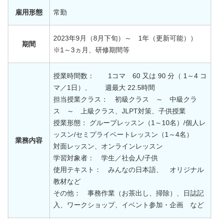
雇用形態
常勤
2023年9月（8月下旬）～ 1年（更新可能））
期間
※1～3ヵ月、研修期間等
授業時間数： 1コマ 60 又は 90 分（ 1～4 コ
マ／1日）、 週最大 22.5時間
担当授業クラス： 初級クラス ～ 中級クラ
ス ～ 上級クラス、JLPT対策、子供授業
授業形態： グループレッスン（1～10名）/個人レ
ッスン/セミプライベートレッスン（1～4名）
業務内容
対面レッスン、オンラインレッスン
学習対象者： 学生／社会人/子供
使用テキスト： みんなの日本語、 オリジナル
教材など
その他： 事務作業（お茶出し、掃除）、日誌記
入、ワークショップ、イベント参加・企画 など