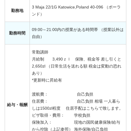
3 Maja 22/1G Katowice,Poland 40-096 （ポーラ
勤務地
ンド）
09:00～21:00内の授業がある時間帯 （授業以外は
勤務時間
自由）
常勤講師
月給制 3,490ｚｌ 保険、税金等 差し引くと
2,650zl （日常生活を送れる額 税金は変動の恐れ
あり）
*更新時に昇給有
渡航費： 自己負担
住居費： 自己負担 相場 一人暮ら
給与・報酬
しは1500zl程度 住居手配はこちらで致します。
ビザ取得・費用： 学校負担
保険加入： 現地の国民健康保険/給与
から控除（上記参照） 海外保険/自己負担