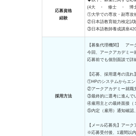
(4大 ・ 修士 ・ 
応募資格
①大学での専攻・副専攻
経験
②日本語教育能力検定試
③日本語教師養成講座42
【募集代理機関】 アーク
今回、アークアカデミー
応募前でも個別面談で詳
【応募、採用選考の流れ
①HPのシステムからエ
②アークアカデミー就職
採用方法
③最終的に選考に進んで
④雇用主との最終面接（
⑤内定（雇用）通知確認
【メール応募先】アークアカデミ
※応募受付後、1週間以内