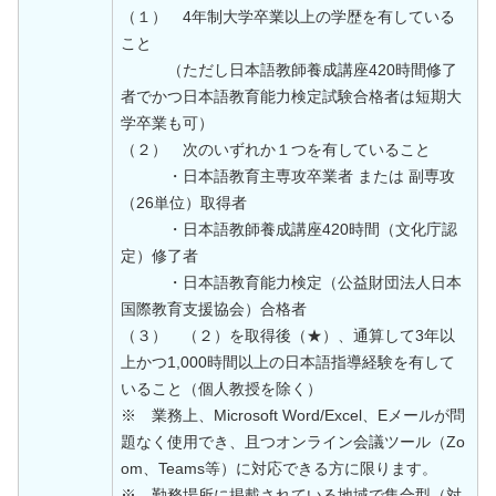
（１） 4年制大学卒業以上の学歴を有している
こと
（ただし日本語教師養成講座420時間修了
者でかつ日本語教育能力検定試験合格者は短期大
学卒業も可）
（２） 次のいずれか１つを有していること
・日本語教育主専攻卒業者 または 副専攻
（26単位）取得者
・日本語教師養成講座420時間（文化庁認
定）修了者
・日本語教育能力検定（公益財団法人日本
国際教育支援協会）合格者
（３） （２）を取得後（★）、通算して3年以
上かつ1,000時間以上の日本語指導経験を有して
いること（個人教授を除く）
※ 業務上、Microsoft Word/Excel、Eメールが問
題なく使用でき、且つオンライン会議ツール（Zo
om、Teams等）に対応できる方に限ります。
※ 勤務場所に掲載されている地域で集合型（対