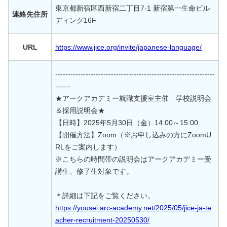
東京都新宿区西新宿二丁目7-1 新宿第一生命ビル
連絡先住所
ディング16F
URL
https://www.jice.org/invite/japanese-language/
---------------------------------------------------------------
------
★アークアカデミー就職支援室主催 学校説明会
＆採用説明会★
【日時】2025年5月30日（金）14:00～15:00
【開催方法】Zoom（※お申し込みの方にZoomU
RLをご案内します）
※こちらの時間帯の説明会はアークアカデミー受
講生、修了生対象です。
＊詳細は下記をご覧ください。
https://yousei.arc-academy.net/2025/05/jice-ja-te
acher-recruitment-20250530/