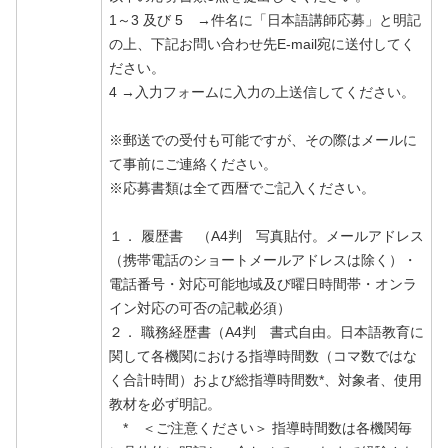
1～3 及び 5 →件名に「日本語講師応募」と明記
の上、下記お問い合わせ先E-mail宛に送付してく
ださい。
4 →入力フォームに入力の上送信してください。
※郵送での受付も可能ですが、その際はメールに
て事前にご連絡ください。
※応募書類は全て西暦でご記入ください。
１． 履歴書 （A4判 写真貼付。メールアドレス
（携帯電話のショートメールアドレスは除く）・
電話番号・対応可能地域及び曜日時間帯・オンラ
イン対応の可否の記載必須）
２． 職務経歴書（A4判 書式自由。日本語教育に
関して各機関における指導時間数（コマ数ではな
く合計時間）および総指導時間数*、対象者、使用
教材を必ず明記。
* ＜ご注意ください＞ 指導時間数は各機関毎