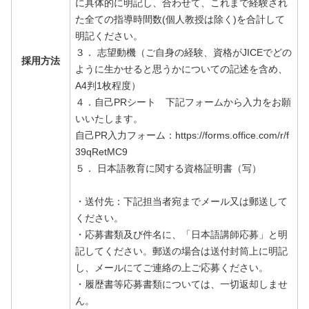
に具体的に明記し、合わせて、これまで経験され
た全ての指導時間数(個人教授は除く)を合計して
明記ください。
３． 志望動機（ご自身の経験、資格がJICEでどの
採用方法
ように生かせると思うかについての記述を含め、
A4判1枚程度）
４．自己PRシート 下記フォームから入力をお願
いいたします。
自己PR入力フォーム：https://forms.office.com/r/f
39qRetMC9
５． 日本語教育に関する資格証明書（写）
・送付先：下記担当者宛までメール又は郵送して
ください。
・応募書類及び件名に、「日本語講師応募」と明
記してください。郵送の場合は送付封筒上に明記
し、メールにてご連絡の上ご応募ください。
・履歴書等応募書類については、一切返却しませ
ん。