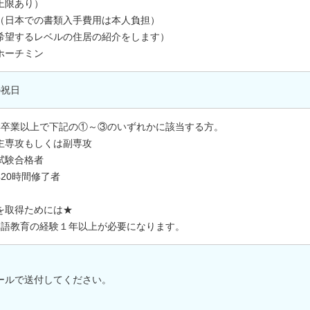
上限あり）
（日本での書類入手費用は本人負担）
希望するレベルの住居の紹介をします）
ホーチミン
の祝日
学卒業以上で下記の①～③のいずれかに該当する方。
主専攻もしくは副専攻
試験合格者
20時間修了者
を取得ためには★
本語教育の経験１年以上が必要になります。
ールで送付してください。