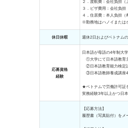
２．渡航費：会社負担（
３．ビザ費用：会社負担
４，住居費：本人負担（
※勤務地はハノイまたは
休日休暇
週休2日およびベトナム
日本語が母語の4年制大
①大学にて日本語教育
②日本語教育能力検定
応募資格
③日本語教師養成講座4
経験
★ベトナムで労働許可証
実務経験3年以上かつ日
【応募方法】
履歴書（写真貼付）をメ