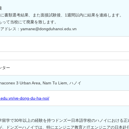
接
内に書類選考結果、また面接試験後、1週間以内に結果を連絡します。
もって当校にて廃棄を致します。
ス：yamane@dongduhanoi.edu.vn
ンター
 Vinaconex 3 Urban Area, Nam Tu Liem, ハノイ
.edu.vn/ve-dong-du-ha-noi/
留学で30年以上の経験を持つドンズー日本語学校のハノイにおける正式
が、ドンズーハノイでは、特にエンジニア教育とITエンジニアの日本赴