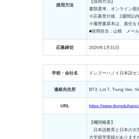
【採用方法】
採用方法
書類選考、オンライン面
※応募受付後、2週間以
※履歴書原本は、責任を
■採用担当：山根 メールアドレ
応募締切
2026年1月31日
学校・会社名
ドンズーハノイ日本語セ
連絡先住所
BT3, Lot 7, Trung Van,
URL
https://www.dongduhanoi
【機関概要】
日本語教育と日本の大学
大学留学実績があります