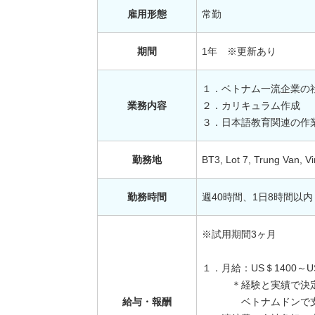
雇用形態
常勤
期間
1年 ※更新あり
１．ベトナム一流企業の
業務内容
２．カリキュラム作成
３．日本語教育関連の
勤務地
BT3, Lot 7, Trung Van,
勤務時間
週40時間、1日8時間以内
※試用期間3ヶ月
１．月給：US＄1400～U
＊経験と実績で決定し
給与・報酬
ベトナムドンで支