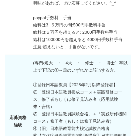
興味があれば、ぜひ応募してください。^_^
paypal手数料 手当
給料は3−５万円の間:500円手数料手当
給料は５万円を超えると: 2000円手数料手当
給料は100000円を超えると:4000円手数料手当
注意:超えないと、手当がないです。
(専門/短大 ・ 4大 ・ 修士 ・ 博士）卒以
上で下記の①～⑥のいずれかに該当する方。
①登録日本語教員【2025年2月以降登録者】
②「登録日本語教員養成コース＋実践研修コー
ス」修了者もしくは修了見込み者（応用試験
未・合格）
③「登録日本語教員試験合格」＋「実践研修機関
応募資格
コース」修了者（もしくは修了見込み者）
経験
④（旧）日本語教育能力検定試験合格者
⑤【文化庁経過措置期間対象講座】日本語教師養