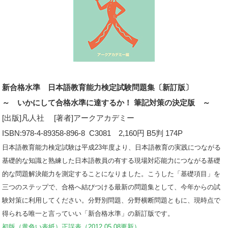
新合格水準 日本語教育能力検定試験問題集〔新訂版〕
～ いかにして合格水準に達するか！ 筆記対策の決定版 ～
[出版]凡人社 [著者]アークアカデミー
ISBN:978-4-89358-896-8 C3081 2,160円 B5判 174P
日本語教育能力検定試験は平成23年度より、日本語教育の実践につながる
基礎的な知識と熟練した日本語教員の有する現場対応能力につながる基礎
的な問題解決能力を測定することになりました。こうした「基礎項目」を
三つのステップで、合格へ結びつける最新の問題集として、今年からの試
験対策に利用してください。分野別問題、分野横断問題ともに、現時点で
得られる唯一と言っていい「新合格水準」の新訂版です。
初版（黄色い表紙）正誤表（2012.05.08更新）