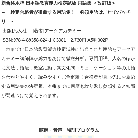
新合格水準 日本語教育能力検定試験 用語集 ＜改訂版＞
～ 検定合格者が推薦する用語集！ 必須用語はこれでバッチ
リ ～
[出版]凡人社 [著者]アークアカデミー
ISBN:978-4-89358-824-1 C3081 2,730円 A5判302P
これまでに日本語教育能力検定試験に出題された用語をアークア
カデミー講師陣が総力をあげて徹底分析。専門用語、人名のほか
に文法，語法，教室活動，異文化間コミュニケーション等の用語
をわかりやすく、読みやすく完全網羅！合格者が真っ先にお薦め
する用語集の決定版。本番までに何度も繰り返し参照すると知識
が関連づけて覚えられます。
聴解・音声 特訓プログラム