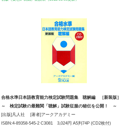
合格水準日本語教育能力検定試験問題集 聴解編 ［新装版］
～ 検定試験の最難関「聴解」試験征服の秘伝を公開！ ～
[出版]凡人社 [著者]アークアカデミー
ISBN:4-89358-545-2 C3081 3,024円 A5判74P (CD2枚付)