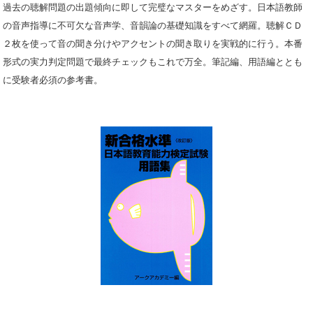
過去の聴解問題の出題傾向に即して完璧なマスターをめざす。日本語教師
の音声指導に不可欠な音声学、音韻論の基礎知識をすべて網羅。聴解ＣＤ
２枚を使って音の聞き分けやアクセントの聞き取りを実戦的に行う。本番
形式の実力判定問題で最終チェックもこれで万全。筆記編、用語編ととも
に受験者必須の参考書。