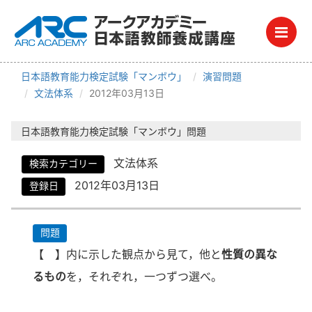
Me
日本語教育能力検定試験「マンボウ」
演習問題
文法体系
2012年03月13日
日本語教育能力検定試験「マンボウ」問題
文法体系
検索カテゴリー
2012年03月13日
登録日
問題
【 】内に示した観点から見て，他と
性質の異な
るもの
を，それぞれ，一つずつ選べ。