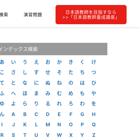
日本語教師を目指すなら
検索
演習問題
>>「日本語教師養成講座」
インデックス検索
あ
い
う
え
お
か
き
く
け
こ
さ
し
す
せ
そ
た
ち
つ
て
と
な
に
ぬ
ね
の
は
ひ
ふ
へ
ほ
ま
み
む
め
も
や
ゆ
よ
ら
り
る
れ
ろ
わ
を
ん
A
B
C
D
E
F
G
H
I
J
K
L
M
N
O
P
Q
R
S
T
U
V
W
X
Y
Z