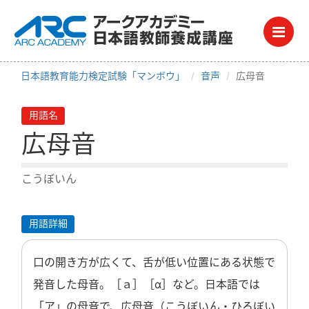
Me
日本語教育能力検定試験「マンボウ」
音声
広母音
用語名
広母音
こうぼいん
用語詳細
口の開き方が広くて、舌が低い位置にある状態で
発音した母音。［ａ］［ɑ］など。日本語では
「ア」の母音で、広母音（こうぼいん・ひろぼい