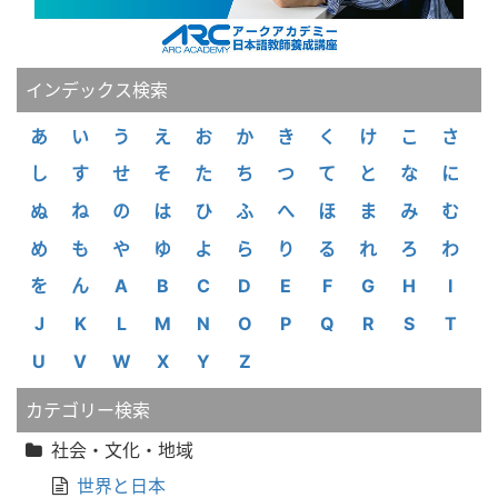
インデックス検索
あ
い
う
え
お
か
き
く
け
こ
さ
し
す
せ
そ
た
ち
つ
て
と
な
に
ぬ
ね
の
は
ひ
ふ
へ
ほ
ま
み
む
め
も
や
ゆ
よ
ら
り
る
れ
ろ
わ
を
ん
A
B
C
D
E
F
G
H
I
J
K
L
M
N
O
P
Q
R
S
T
U
V
W
X
Y
Z
カテゴリー検索
社会・文化・地域
世界と日本