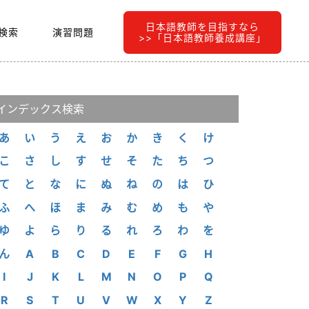
日本語教師を目指すなら
検索
演習問題
>>「日本語教師養成講座」
インデックス検索
あ
い
う
え
お
か
き
く
け
こ
さ
し
す
せ
そ
た
ち
つ
て
と
な
に
ぬ
ね
の
は
ひ
ふ
へ
ほ
ま
み
む
め
も
や
ゆ
よ
ら
り
る
れ
ろ
わ
を
ん
A
B
C
D
E
F
G
H
I
J
K
L
M
N
O
P
Q
R
S
T
U
V
W
X
Y
Z